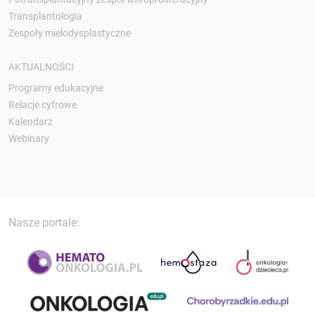
Transplantologia
Zespoły mielodysplastyczne
AKTUALNOŚCI
Programy edukacyjne
Relacje cyfrowe
Kalendarz
Webinary
Nasze portale: