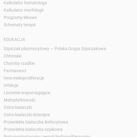
Kalkulator hematologa
Kalkulator morfologii
Programy lekowe
Schematy terapii
EDUKACJA
Szpiczak plazmocytowy — Polska Grupa Szpiczakowa
Chłoniaki
Choroby rzadkie
Farmaceuci
Inne mieloproliferacje
Infekcje
Leczenie wspomagające
Małopłytkowość
Ostre białaczki
Ostre białaczki dziecięce
Przewlekła białaczka limfocytowa
Przewlekła białaczka szpikowa
Potransplantacyjny zespół limfoproliferacyjny