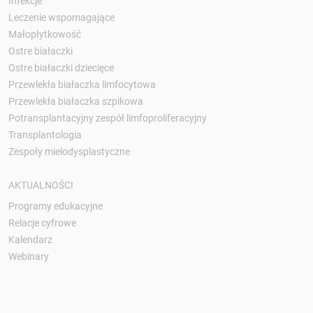
Infekcje
Leczenie wspomagające
Małopłytkowość
Ostre białaczki
Ostre białaczki dziecięce
Przewlekła białaczka limfocytowa
Przewlekła białaczka szpikowa
Potransplantacyjny zespół limfoproliferacyjny
Transplantologia
Zespoły mielodysplastyczne
AKTUALNOŚCI
Programy edukacyjne
Relacje cyfrowe
Kalendarz
Webinary