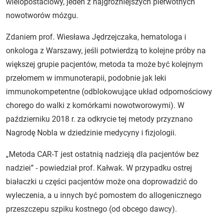
wielopostaciowy, jeden z najgroźniejszych pierwotnych
nowotworów mózgu.
Zdaniem prof. Wiesława Jędrzejczaka, hematologa i
onkologa z Warszawy, jeśli potwierdzą to kolejne próby na
większej grupie pacjentów, metoda ta może być kolejnym
przełomem w immunoterapii, podobnie jak leki
immunokompetentne (odblokowujące układ odpornościowy
chorego do walki z komórkami nowotworowymi). W
październiku 2018 r. za odkrycie tej metody przyznano
Nagrodę Nobla w dziedzinie medycyny i fizjologii.
„Metoda CAR-T jest ostatnią nadzieją dla pacjentów bez
nadziei” - powiedział prof. Kałwak. W przypadku ostrej
białaczki u części pacjentów może ona doprowadzić do
wyleczenia, a u innych być pomostem do allogenicznego
przeszczepu szpiku kostnego (od obcego dawcy).