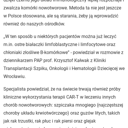
zwalcza komórki nowotworowe. Metoda ta nie jest jeszcze
w Polsce stosowana, ale są starania, żeby ją wprowadzić
również do naszych ośrodków.
„W ten sposób u niektórych pacjentów można już leczyć
m.in. ostre białaczki limfoblastyczne i limfocytowe oraz
chłoniaki złośliwe B-komórkowe” - powiedział w rozmowie z
dziennikarzem PAP prof. Krzysztof Kałwak z Kliniki
Transplantacji Szpiku, Onkologii i Hematologii Dziecięcej we
Wrocławiu.
Specjalista powiedział, że na świecie trwają również próby
kliniczne wykorzystania terapii CAR-T w leczeniu innych
chorób nowotworowych: szpiczaka mnogiego (najczęstszej
choroby układu krwiotwórczego) oraz guzów litych, takich
jak rak trzustki, rak płuc i rak piersi oraz glejak